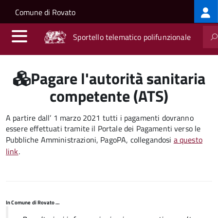
Log
Salta al contenuto principale
Skip to site navigation
Comune di Rovato
me
Sportello telematico polifunzionale
Pagare l'autorità sanitaria
competente (ATS)
A partire dall’ 1 marzo 2021 tutti i pagamenti dovranno
essere effettuati tramite il Portale dei Pagamenti verso le
Pubbliche Amministrazioni, PagoPA, collegandosi
a questo
link
.
In Comune di Rovato …