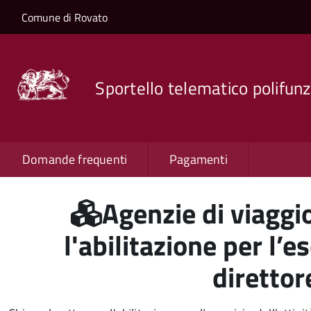
Salta al contenuto principale
Skip to site navigation
Comune di Rovato
Sportello telematico polifunz
Domande frequenti
Pagamenti
Agenzie di viaggi
l'abilitazione per l’es
direttor