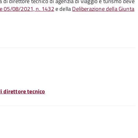
ità di direttore tecnico di agenzia di viaggio e turismo deve
le
0
5
/08/
2021, n. 1432
e della
Deliberazione della Giunta
di direttore tecnico