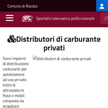
Log
Salta al contenuto principale
Skip to site navigation
Comune di Rovato
me
Sportello telematico polifunzionale
Distributori di carburante
privati
Sono impianti
di distribuzione
carburanti per
autotrazione
ad uso privato
tutte le
attrezzature
fisse o mobili
composte da
erogatore