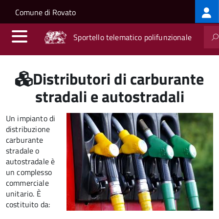
Log
Salta al contenuto principale
Skip to site navigation
Comune di Rovato
me
Sportello telematico polifunzionale
Distributori di carburante
stradali e autostradali
Un impianto di
distribuzione
carburante
stradale o
autostradale è
un complesso
commerciale
unitario. È
costituito da: