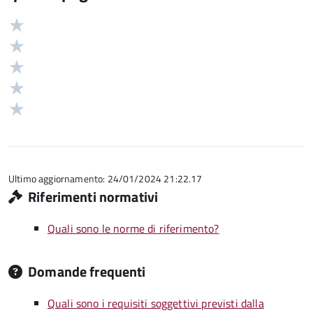
Valuta
Valutazione
5
Valuta
stelle
4
Valuta
su
stelle
3
Valuta
5
su
stelle
2
Valuta
5
su
stelle
1
5
su
stelle
5
su
5
Ultimo aggiornamento: 24/01/2024 21:22.17
Riferimenti normativi
Quali sono le norme di riferimento?
Domande frequenti
Quali sono i requisiti soggettivi previsti dalla