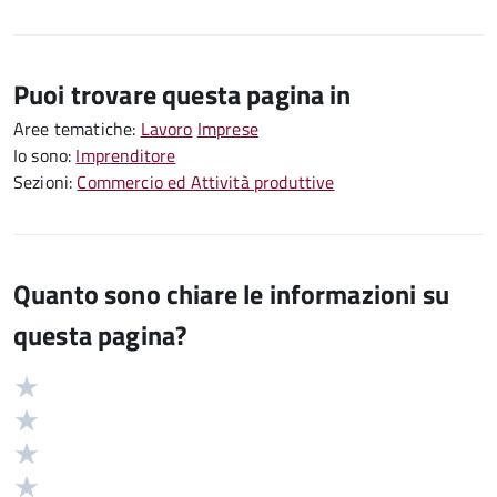
Puoi trovare questa pagina in
Aree tematiche:
Lavoro
Imprese
Io sono:
Imprenditore
Sezioni:
Commercio ed Attività produttive
Quanto sono chiare le informazioni su
questa pagina?
Valuta
Valutazione
5
Valuta
stelle
4
Valuta
su
stelle
3
Valuta
5