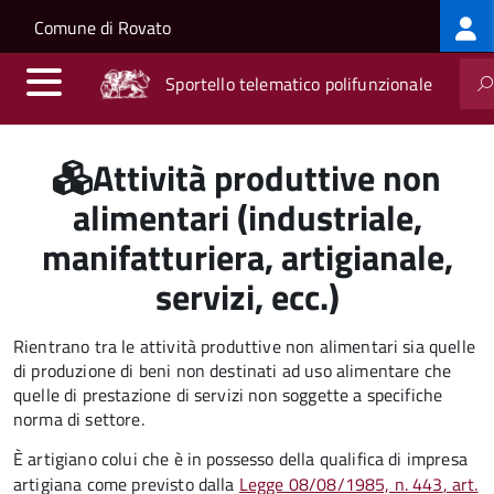
Log
Salta al contenuto principale
Skip to site navigation
Comune di Rovato
me
Sportello telematico polifunzionale
Attività produttive non
alimentari (industriale,
manifatturiera, artigianale,
servizi, ecc.)
Rientrano tra le attività produttive non alimentari sia quelle
di produzione di beni non destinati ad uso alimentare che
quelle di prestazione di servizi non soggette a specifiche
norma di settore
.
È artigiano colui che è in possesso della qualifica di impresa
artigiana come previsto dalla
Legge 08/08/1985, n. 443
, art.