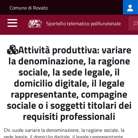
Log
Salta al contenuto principale
Skip to site navigation
Comune di Rovato
me
Sportello telematico polifunzionale
Attività produttiva: variare
la denominazione, la ragione
sociale, la sede legale, il
domicilio digitale, il legale
rappresentante, compagine
sociale o i soggetti titolari dei
requisiti professionali
Chi vuole variare la denominazione, la ragione sociale, la
sede legale, il domicilio digitale, il legale rappresentante,