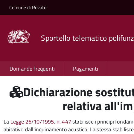
Salta al contenuto principale
Skip to site navigation
Comune di Rovato
Sportello telematico polifunz
Domande frequenti
Pagamenti
Dichiarazione sostitut
relativa all'i
La
Legge 26/10/1995, n. 447
stabilisce i principi fondam
abitativo dall'inquinamento acustico. La stessa stabilisc