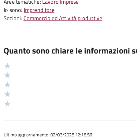
Aree tematiche:
Lavoro
Imprese
Io sono:
Imprenditore
Sezioni:
Commercio ed Attività produttive
Quanto sono chiare le informazioni 
Valuta
Valutazione
5
Valuta
stelle
4
Valuta
su
stelle
3
Valuta
5
su
stelle
2
Valuta
5
su
stelle
1
5
su
stelle
5
su
Ultimo aggiornamento: 02/03/2025 12:18.56