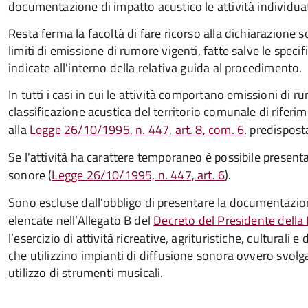
documentazione di impatto acustico le attività individuat
Resta ferma la facoltà di fare ricorso alla dichiarazione s
limiti di emissione di rumore vigenti, fatte salve le specif
indicate all'interno della relativa guida al procedimento.
In tutti i casi in cui le attività comportano emissioni di r
classificazione acustica del territorio comunale di rife
alla
Legge 26/10/1995, n. 447, art. 8, com. 6
, predispost
Se l'attività ha carattere temporaneo è possibile presen
sonore (
Legge 26/10/1995, n. 447, art. 6
).
Sono escluse dall’obbligo di presentare la documentazion
elencate nell’Allegato B del
Decreto del Presidente della
l’esercizio di attività ricreative, agrituristiche, culturali 
che utilizzino impianti di diffusione sonora ovvero svol
utilizzo di strumenti musicali.