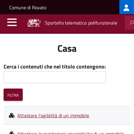
Log
Salta al contenuto principale
Skip to site navigation
Comune di Rovato
me
Sportello telematico polifunzionale
Casa
Cerca i contenuti che nel titolo contengono:
Attestare l'agibilità di un immobile
Attestare le prestazioni energetiche di un immobile