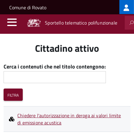
Log
Salta al contenuto principale
Skip to site navigation
Comune di Rovato
me
Sportello telematico polifunzionale
Cittadino attivo
Cerca i contenuti che nel titolo contengono:
Chiedere l'autorizzazione in deroga ai valori limite
di emissione acustica