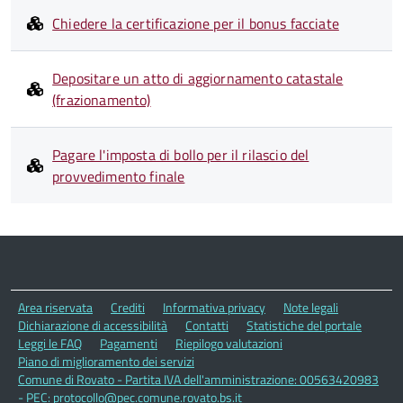
Chiedere la certificazione per il bonus facciate
Depositare un atto di aggiornamento catastale
(frazionamento)
Pagare l'imposta di bollo per il rilascio del
provvedimento finale
Area riservata
Crediti
Informativa privacy
Note legali
Dichiarazione di accessibilità
Contatti
Statistiche del portale
Leggi le FAQ
Pagamenti
Riepilogo valutazioni
Piano di miglioramento dei servizi
Comune di Rovato - Partita IVA dell'amministrazione: 00563420983
- PEC: protocollo@pec.comune.rovato.bs.it