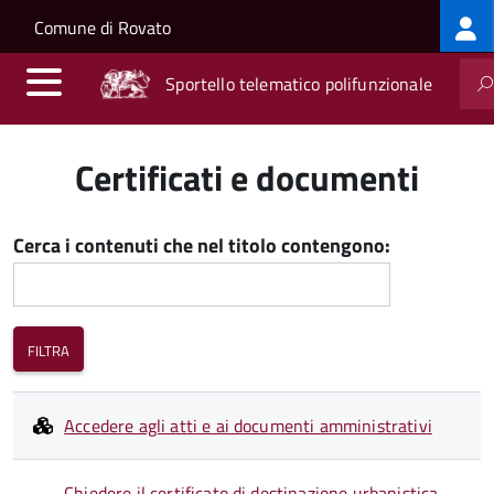
Log
Salta al contenuto principale
Skip to site navigation
Comune di Rovato
me
Sportello telematico polifunzionale
Certificati e documenti
Cerca i contenuti che nel titolo contengono:
Accedere agli atti e ai documenti amministrativi
Chiedere il certificato di destinazione urbanistica