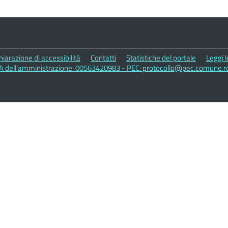
hiarazione di accessibilità
Contatti
Statistiche del portale
Leggi 
VA dell'amministrazione: 00563420983 - PEC: protocollo@pec.comune.ro