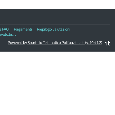
le FAQ
Pagamenti
Riepilogo valutazioni
vato.bs.it
Powered by Sportello Telematico Polifunzionale (v. 10.41.2)