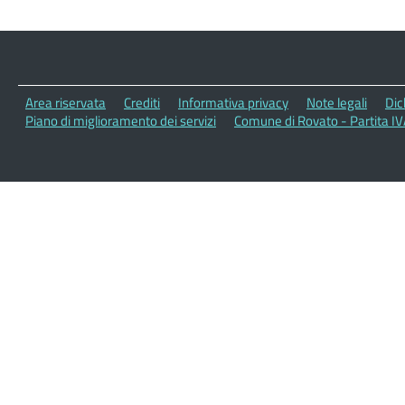
Area riservata
Crediti
Informativa privacy
Note legali
Dic
Piano di miglioramento dei servizi
Comune di Rovato - Partita I