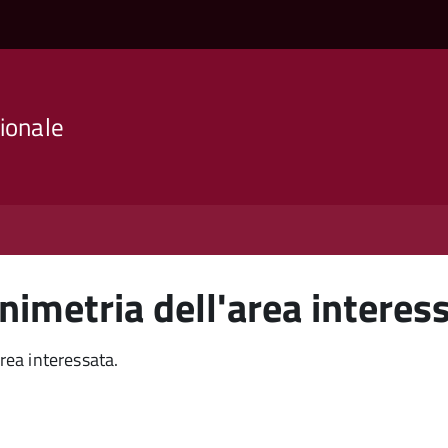
ionale
nimetria dell'area interes
area interessata.