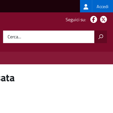
Login
Accedi
menu
Facebo
X
Seguici su:
Cerca...
sata