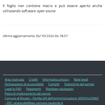
Il foglio non contiene macro e può essere aperto anche
utilizzando software
open source
.
Ultimo aggiornamento: 04/10/2024 04:18.57
Area riservata
Crediti
Informativa privacy
Note legali
Dichiarazione di accessibilità
Contatti
Statistiche del portale
Leggi le FAQ
Pagamenti
Riepilogo valutazioni
Piano di miglioramento dei servizi
Comune di Rovato - Partita IVA dell'amministrazione: 00563420983
- PEC: protocollo@pec.comune.rovato.bs.it