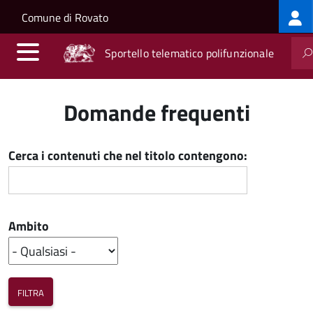
Log
Salta al contenuto principale
Skip to site navigation
Comune di Rovato
me
Sportello telematico polifunzionale
Domande frequenti
Cerca i contenuti che nel titolo contengono:
Ambito